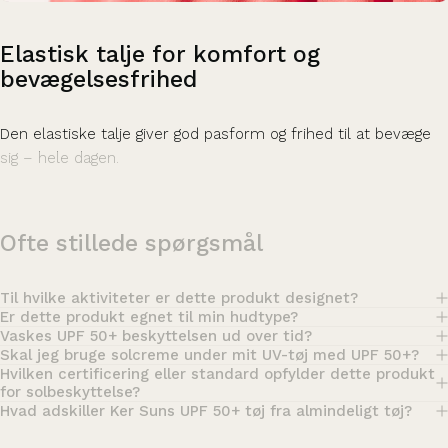
Elastisk
talje
for
komfort
og
bevægelsesfrihed
Den elastiske talje giver god pasform og frihed til at bevæge
sig – hele dagen.
Ofte stillede spørgsmål
Til hvilke aktiviteter er dette produkt designet?
Er dette produkt egnet til min hudtype?
Vaskes UPF 50+ beskyttelsen ud over tid?
Skal jeg bruge solcreme under mit UV-tøj med UPF 50+?
Hvilken certificering eller standard opfylder dette produkt
for solbeskyttelse?
Hvad adskiller Ker Suns UPF 50+ tøj fra almindeligt tøj?