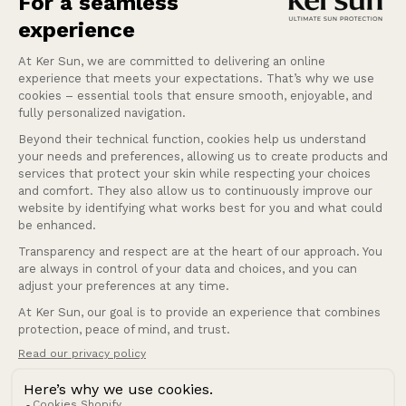
for solen.
Læs mere
Hjælp
Vores services
Firma
Danmark (DKK kr.)
Land/region