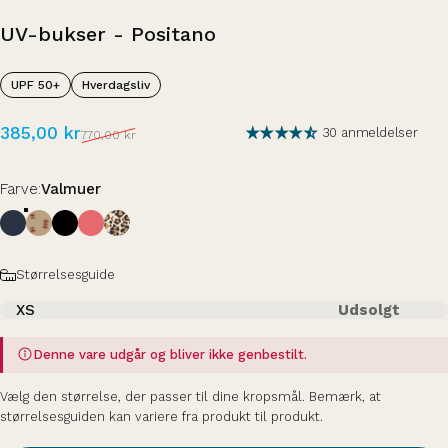
UV-bukser
-
Positano
UPF 50+
Hverdagsliv
Tilbudspris
Normalpris
385,00 kr
30 anmeldelser
770,00 kr
Farve
Farve:
Valmuer
Størrelse
Størrelsesguide
XS
Udsolgt
Denne vare udgår og bliver ikke genbestilt.
Vælg den størrelse, der passer til dine kropsmål. Bemærk, at
størrelsesguiden kan variere fra produkt til produkt.