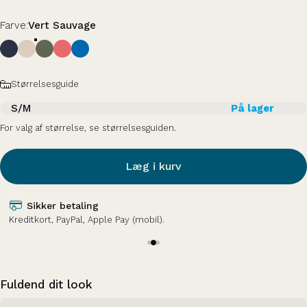
Farve
Farve:
Vert Sauvage
Størrelse
Størrelsesguide
S/M
På lager
For valg af størrelse, se størrelsesguiden.
Læg i kurv
Sikker betaling
Kreditkort, PayPal, Apple Pay (mobil).
Fuldend dit look