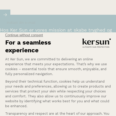
Indtast din e-mail
Hos Ker Sun er vores mission at skabe tryghed og
sikkerhed for dem, der er særligt følsomme over
for solen.
Læs mere
Hjælp
Vores services
Firma